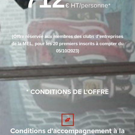
€ HT
/personne*
(Offre réservée aux membres des clubs d’entreprises
de la MEL, pour les 20 premiers inscrits à compter du
05/10/2023)
* CONDITIONS DE L'OFFRE
Conditions d'accompagnement à la