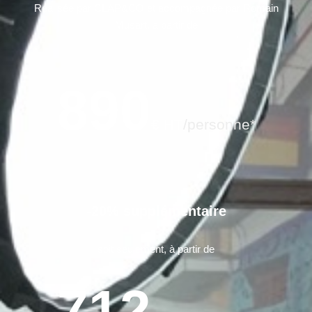
Réalisée par CLAP&CO et accompagnée par Romain
Musart, à partir de
890
€ HT
/personne*
-20% supplémentaire
soit seulement, à partir de
712