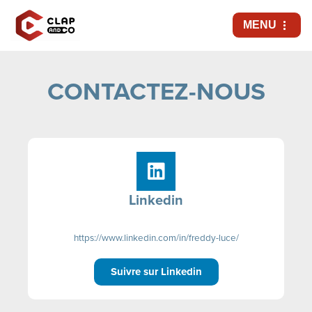
MENU
Aller
au
contenu
CONTACTEZ-NOUS
Linkedin
https://www.linkedin.com/in/freddy-luce/
Suivre sur Linkedin